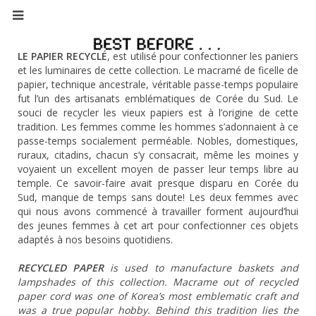
LE PAPIER RECYCLÉ
, est utilisé pour confectionner les paniers
et les luminaires de cette collection. Le macramé de ficelle de
papier, technique ancestrale, véritable passe-temps populaire
fut l’un des artisanats emblématiques de Corée du Sud. Le
souci de recycler les vieux papiers est à l’origine de cette
tradition. Les femmes comme les hommes s’adonnaient à ce
passe-temps socialement perméable. Nobles, domestiques,
ruraux, citadins, chacun s’y consacrait, même les moines y
voyaient un excellent moyen de passer leur temps libre au
temple. Ce savoir-faire avait presque disparu en Corée du
Sud, manque de temps sans doute! Les deux femmes avec
qui nous avons commencé à travailler forment aujourd’hui
des jeunes femmes à cet art pour confectionner ces objets
adaptés à nos besoins quotidiens.
RECYCLED PAPER
is used to manufacture baskets and
lampshades of this collection. Macrame out of recycled
paper cord was one of Korea’s most emblematic craft and
was a true popular hobby. Behind this tradition lies the